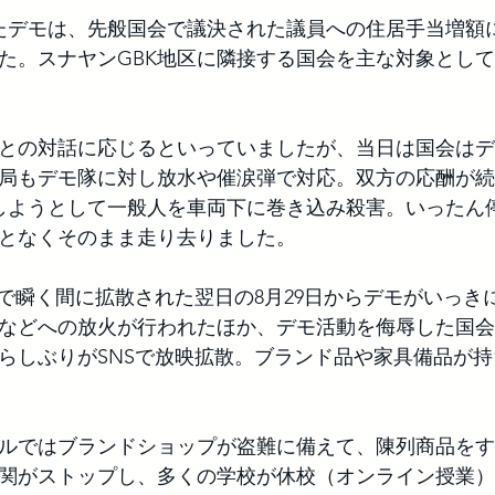
ったデモは、先般国会で議決された議員への住居手当増額
た。スナヤンGBK地区に隣接する国会を主な対象とし
との対話に応じるといっていましたが、当日は国会はデ
局もデモ隊に対し放水や催涙弾で対応。双方の応酬が続
しようとして一般人を車両下に巻き込み殺害。いったん
となくそのまま走り去りました。
Sで瞬く間に拡散された翌日の8月29日からデモがいっき
などへの放火が行われたほか、デモ活動を侮辱した国会
らしぶりがSNSで放映拡散。ブランド品や家具備品が
ルではブランドショップが盗難に備えて、陳列商品をす
関がストップし、多くの学校が休校（オンライン授業）