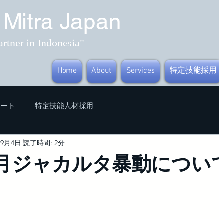
 Mitra Japan
artner in Indonesia"
Home
About
Services
特定技能採用
ポート
特定技能人材採用
年9月4日
読了時間: 2分
年8月ジャカルタ暴動につい