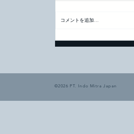
本日2026年3月18日(水)より3月24
日(火)までラマダン明け休業とさ
せていただきます。 皆様にご不
コメントを追加…
便ご迷惑をおかけいたしますが
了承のほどお願い申し上げます
なお業務再開は3月25日(水)から
なります。 3月中旬になって雨季
が終了し、現在ジャカルタでは
天が続いております。気温も上
って昼間は33～34度です。この
期は約半年間続きます。
©2026 PT. Indo Mitra Japan