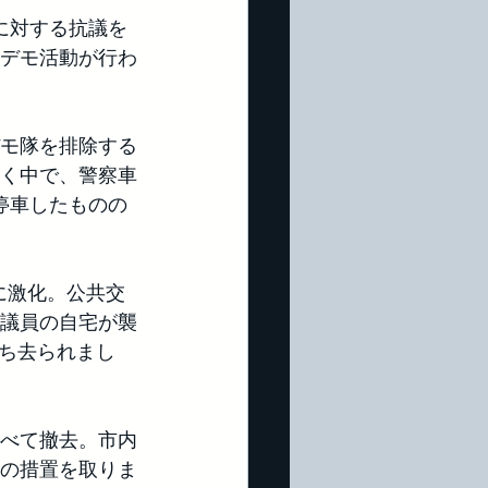
に対する抗議を
てデモ活動が行わ
モ隊を排除する
く中で、警察車
停車したものの
に激化。公共交
議員の自宅が襲
持ち去られまし
べて撤去。市内
の措置を取りま