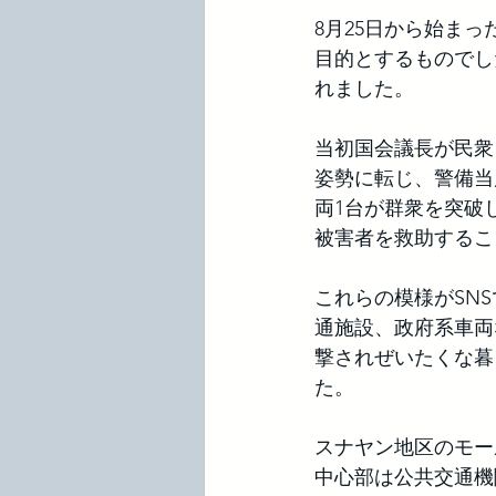
8月25日から始ま
目的とするものでし
れました。
当初国会議長が民衆
姿勢に転じ、警備当
両1台が群衆を突破
被害者を救助するこ
これらの模様がSN
通施設、政府系車両
撃されぜいたくな暮
た。
スナヤン地区のモー
中心部は公共交通機