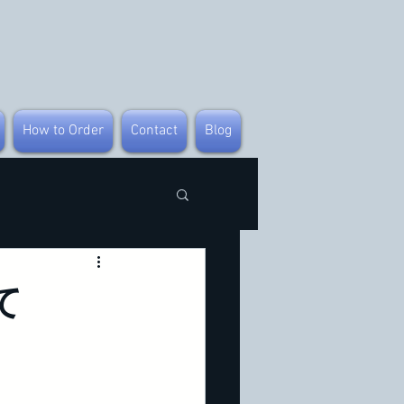
How to Order
Contact
Blog
て