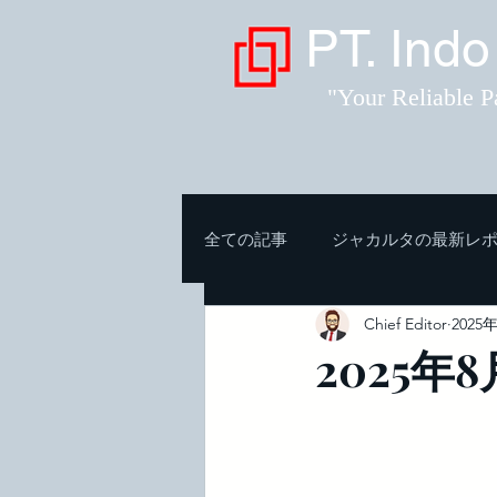
PT. Indo
"Your Reliable P
全ての記事
ジャカルタの最新レ
Chief Editor
2025
2025