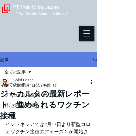
PT. Indo Mitra Japan
"Your Reliable Partner in Indonesia"
記事
全ての記事
Chief Editor
全ての記事
2021年3月4日
読了時間: 1分
ジャカルタの最新レポー
ジャカルタの最新レポート
ト 進められるワクチン
特定技能人材採用
接種
インドネシアでは2月17日より新型コロ
ナワクチン接種のフェーズ２が開始さ