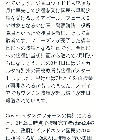
れています。ジョコウィドド大統領も1
月に率先して接種を受け国民へ早期接
種を受けるようアピール。フェーズ２
の対象となるのは軍、警察消防、役所
職員といった公務員や教師、そして高
齢者です。フェーズ２が完了した後全
国民への接種となる計画です。全国民
への接種は当初計画から遅れて7月頃か
らになりそう。この3月1日にはジャカ
ルタ特別州の高校教員も接種がスター
トしました。早ければ7月から対面授業
が再開されるかもしれません。メディ
アでもワクチン接種が進む様子が連日
報道されています。　
Covid-19 タスクフォースの集計による
と、2月26日時点で接種完了者は約2,449
千人。政府はインドネシア国民の70％
に相当する約1.8億人に接種を行い集団