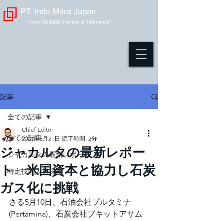
PT. Indo Mitra Japan
"Your Reliable Partner in Indonesia"
記事
全ての記事
Chief Editor
全ての記事
2021年5月21日
読了時間: 2分
ジャカルタの最新レポー
ジャカルタの最新レポート
ト 米国資本と協力し石炭
特定技能人材採用
ガス化に挑戦
さる5月10日、石油会社プルタミナ
(Pertamina)、石炭会社ブキットアサム