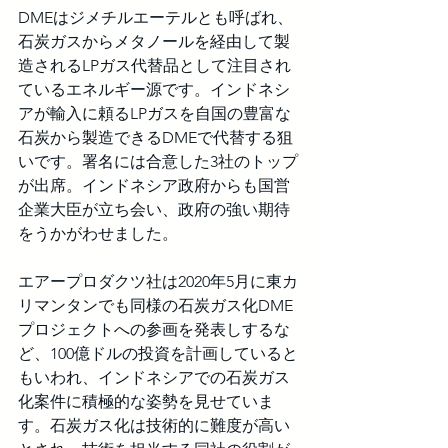
DMEはジメチルエーテルとも呼ばれ、
石炭ガスからメタノールを経由して製
造されるLPガス代替品として注目され
ているエネルギー源です。インドネシ
アが輸入に頼るLPガスを自国の豊富な
石炭から製造できるDMEで代替する狙
いです。署名には合意した3社のトップ
が出席。インドネシア政府からも国営
企業大臣が立ち会い、政府の強い期待
をうかがわせました。
エアープロダクツ社は2020年5月に東カ
リマンタンでも同様の石炭ガス化DME
プロジェクトへの参画を発表しするな
ど、100億ドルの投資を計画していると
もいわれ、インドネシアでの石炭ガス
化案件に積極的な姿勢を見せていま
す。石炭ガス化は技術的に難度が高い