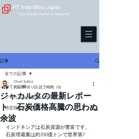
PT. Indo Mitra Japan
"Your Reliable Partner in Indonesia"
記事
全ての記事
Chief Editor
全ての記事
2021年8月12日
読了時間: 1分
ジャカルタの最新レポー
ジャカルタの最新レポート
ト 石炭価格高騰の思わぬ
特定技能人材採用
余波
インドネシアは石炭資源が豊富です。
石炭埋蔵量は約350億トンで世界第7