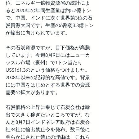
位。エネルギー鉱物資源省の統計によ
ると2020年の年間生産量は約5.7億トン
で、中国、インドに次ぐ世界第3位の石
炭資源大国です。生産の6割弱3.3億トン
が輸出に向けられています。
その石炭資源ですが、目下価格が高騰
しています。今週8月9日にはニューカ
ッスル市場（豪州）で1トン当たり
US$161.3のという価格をつけました。
2008年以来の記録的な高値です。背景
には中国をはじめとする世界での資源
需要の拡大があります。
石炭価格の上昇に乗じて石炭会社は輸
出で大きく稼ぎたいところですが、な
んと8月7日インドネシア政府は石炭会
社34社に輸出禁止令を発布。数日後に
明らかにされた禁止の理由は、これら