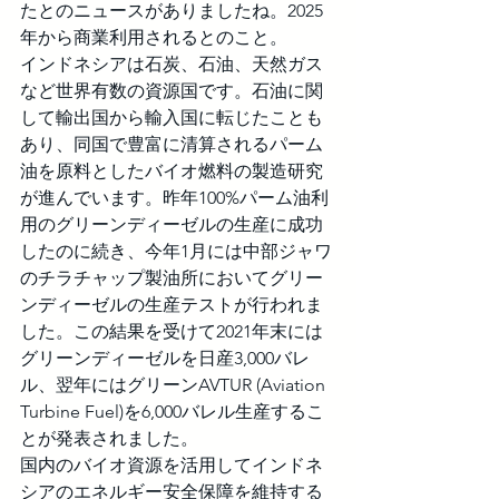
たとのニュースがありましたね。2025
年から商業利用されるとのこと。
インドネシアは石炭、石油、天然ガス
など世界有数の資源国です。石油に関
して輸出国から輸入国に転じたことも
あり、同国で豊富に清算されるパーム
油を原料としたバイオ燃料の製造研究
が進んでいます。昨年100%パーム油利
用のグリーンディーゼルの生産に成功
したのに続き、今年1月には中部ジャワ
のチラチャップ製油所においてグリー
ンディーゼルの生産テストが行われま
した。この結果を受けて2021年末には
グリーンディーゼルを日産3,000バレ
ル、翌年にはグリーンAVTUR (Aviation 
Turbine Fuel)を6,000バレル生産するこ
とが発表されました。
国内のバイオ資源を活用してインドネ
シアのエネルギー安全保障を維持する