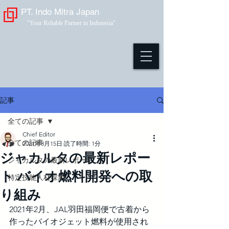
PT. Indo Mitra Japan
"Your Reliable Partner in Indonesia"
記事
全ての記事
Chief Editor
全ての記事
2021年3月15日
読了時間: 1分
ジャカルタの最新レポー
ジャカルタの最新レポート
ト バイオ燃料開発への取
特定技能人材採用
り組み
2021年2月、JAL羽田福岡便で古着から
作ったバイオジェット燃料が使用され